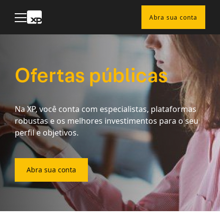
Skip
to
Abra sua conta
content
Ofertas públicas
Na XP, você conta com especialistas, plataformas
robustas e os melhores investimentos para o seu
perfil e objetivos.
Abra sua conta